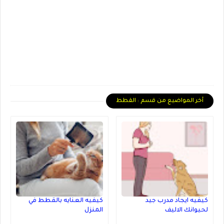
أخر المواضيع من قسم : القطط
كيفيه ايجاد مدرب جيد
كيفيه العنايه بالقطط في
لحيوانك الاليف
المنزل