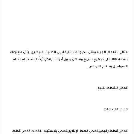
مثالي لاقتحام الجراء ونقل الحيوانات الأليفة إلى الطبيب البيطري. يأتي مع وعاء
بسعة 300 مل. تجميع سريع وسهل بدون أدوات. يمكن أيضًا استخدام نظام
الصواميل ونظام الترباس.
قفص للقطط للبيع
60 x 40 x 38 5h
قفص
قطط رخيص,
قفص
قطط اونلاين,
قفص
بلاستيك
للقطط,قفص
قطط