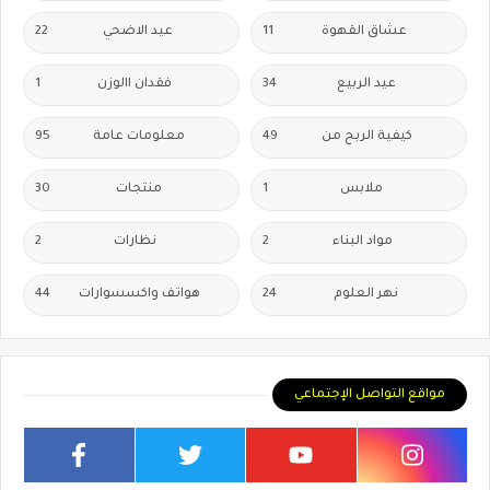
عشاق القهوة
11
عيد الاضحي
22
عيد الربيع
34
فقدان االوزن
1
كيفية الربح من
49
معلومات عامة
95
ملابس
1
منتجات
30
مواد البناء
2
نظارات
2
نهر العلوم
24
هواتف واكسسوارات
44
مواقع التواصل الإجتماعي