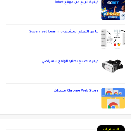
كيفية الربح من موقع 1xbet
ما هو التعلم المشرف-Supervised Learning
كيفيه اصلاح نظاره الواقع الافتراضي
Chrome Web Store مميزات
التسميات