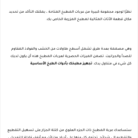
نظرًا لوجود مجموعة كبيرة من عربات المطبخ المتاحة ، يمكنك التأكد من تحديد
مكان قطعة الأثاث المثالية لمطبخ المزرعة الخاص بك.
وهي مصممة بعدة طرق تشمل أسطح طاولات من الخشب والفولاذ المقاوم
للصدأ والجرانيت. تضمن الميزات الحصرية لعربات المطبخ هذه أن يكون لديك
كل شيء في متناول يدك.
تجهيز مطبخك بأدوات الطبخ الأساسية
ستساعدك عربة المطبخ ذات الجزء العلوي من كتلة الجزار على تسهيل التقطيع
والتقطيع إلى شرائح. تحتوي كل منها على أدراج وخزائن مع أرفف قابلة للتعديل ،