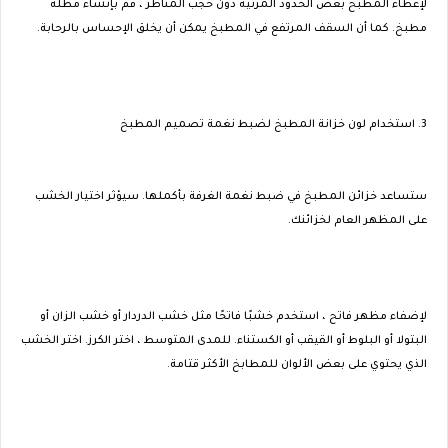
لإعطاء المطبخ بعض الحدود المرئية دون حجب المناظر ، قم بإنشاء مظلة
مطبخ. كما أن السقف المرتفع في المطبخ يمكن أن يخلق الإحساس بالرحابة.
3. استخدام لون خزانة المطبخ لضبط نغمة تصميم المطبخ
ستساعد خزائن المطبخ في ضبط نغمة الغرفة بأكملها. سيؤثر اختيار الخشب
على المظهر العام لخزائنك.
لإضفاء مظهر فاتح ، استخدم خشبًا فاتحًا مثل خشب الدردار أو خشب الزان أو
البتولا أو البلوط أو القيقب أو الكستناء. للمدى المتوسط ​​، اختر الكرز. اختر الخشب
الذي يحتوي على بعض الألوان للمطابخ الأكثر قتامة.