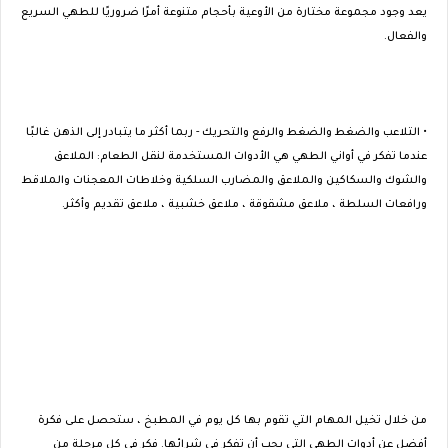
يعد وجود مجموعة مختارة من الأوعية بأحجام متنوعة أمرًا ضروريًا للطهي السريع
والفعال.
• التلاعب والضغط والضغط والرفع والتحريك - ربما أكثر ما يتبادر إلى الذهن غالبًا
عندما تفكر في أواني الطهي هي الأدوات المستخدمة لنقل الطعام: الملاعق
والشوك والسكاكين والملاعق والمضارب السلكية وخلاطات المعجنات والملاقط
ورافعات السلطة ، ملاعق مشقوقة ، ملاعق خشبية ، ملاعق تقديم وأكثر.
من خلال تخيل المهام التي تقوم بها كل يوم في المطبخ ، ستحصل على فكرة
أفضل عن أدوات الطهي التي يجب أن تفكر في شرائها. فكر في كل مرحلة من