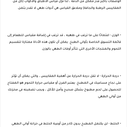
الوصفات بأكبر قدر ممكن من الدقة ، لذا فإن قياس الأطباق والأكواب (كل من
المقاييس الرطبة والجافة) وملاعق القياس هي أدوات طهي لا تقدر بثمن.
• الوزن - اعتمادًا على ما ترغب في طهيه ، قد ترغب في إضافة مقياس للطعام إلى
قائمة التسوق الخاصة بأواني الطبخ. يمكن أن تكون هذه الأداة ممتازة لتقسيم
اللحوم والمنتجات الأخرى التي تتأثر أوقات الطهي بالوزن.
• درجة الحرارة - لا تقل درجة الحرارة عن أهمية المقاييس ، والتي يمكن أن تؤثر
على نجاح مساعيك في المطبخ. يعتبر الفرن أو مقياس حرارة اللحوم هو المفتاح
للحصول على لحم مطبوخ بشكل صحيح وآمن للأكل ، ويجب تضمينه في مخزنك
من أواني الطهي.
• الخلط - لن يكتمل المطبخ بدون كادر من أوعية الخلط في خزانة أواني الطهي.