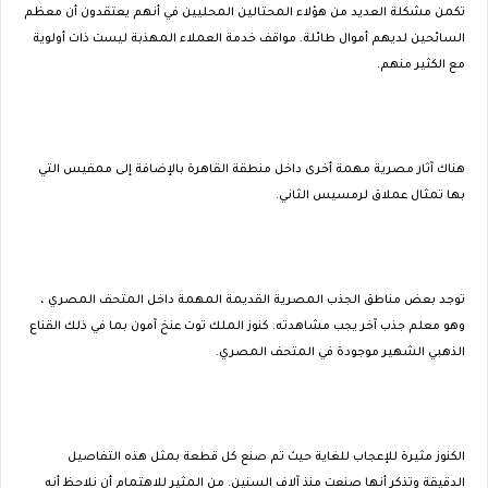
تكمن مشكلة العديد من هؤلاء المحتالين المحليين في أنهم يعتقدون أن معظم
السائحين لديهم أموال طائلة. مواقف خدمة العملاء المهذبة ليست ذات أولوية
مع الكثير منهم.
هناك آثار مصرية مهمة أخرى داخل منطقة القاهرة بالإضافة إلى ممفيس التي
بها تمثال عملاق لرمسيس الثاني.
توجد بعض مناطق الجذب المصرية القديمة المهمة داخل المتحف المصري ،
وهو معلم جذب آخر يجب مشاهدته. كنوز الملك توت عنخ آمون بما في ذلك القناع
الذهبي الشهير موجودة في المتحف المصري.
الكنوز مثيرة للإعجاب للغاية حيث تم صنع كل قطعة بمثل هذه التفاصيل
الدقيقة وتذكر أنها صنعت منذ آلاف السنين. من المثير للاهتمام أن نلاحظ أنه