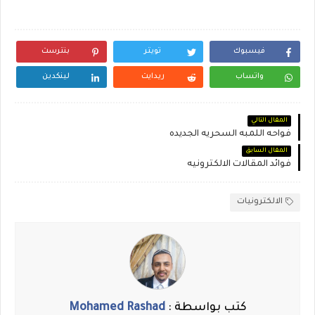
فيسبوك
تويتر
بنترست
واتساب
ريدايت
لينكدين
المقال التالي
فواحه اللمبه السحريه الجديده
المقال السابق
فوائد المقالات الالكترونيه
الالكترونيات
كتب بواسطة :
Mohamed Rashad