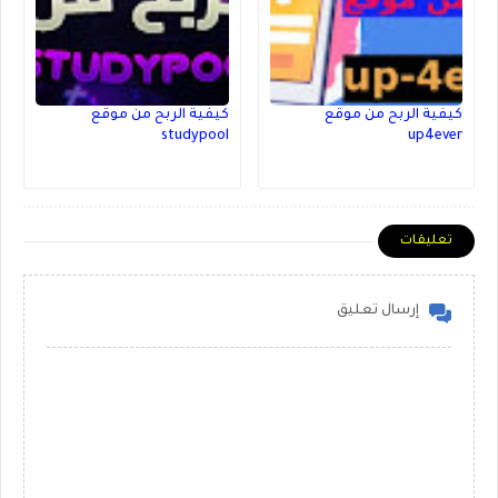
كيفية الربح من موقع
كيفية الربح من موقع
studypool
up4ever
تعليقات
إرسال تعليق