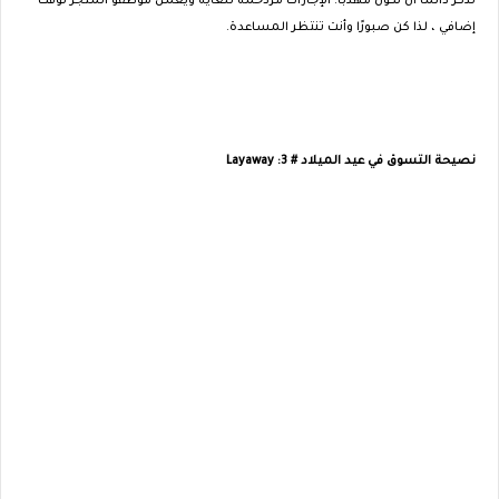
تذكر دائما أن تكون مهذبا. الإجازات مزدحمة للغاية ويعمل موظفو المتجر لوقت
إضافي ، لذا كن صبورًا وأنت تنتظر المساعدة.
نصيحة التسوق في عيد الميلاد # 3: Layaway