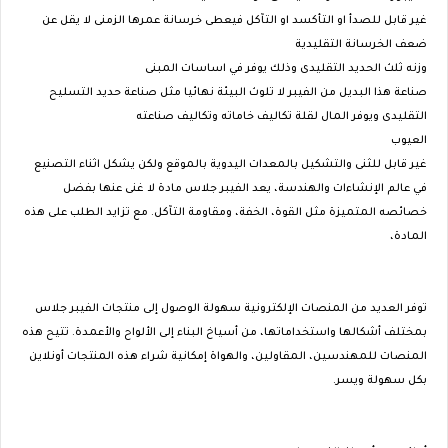
غير قابل للصدأ او التأكسد او التآكل فيعطى خرسانة عمرها الزمنى لا يقل عن
ضعف الخرسانة التقليدية
وزنه ثلث الحديد التقليدى وذلك يوفر في اساسات المبنى
صناعة هذا البديل من الفيبر لا تلوث البيئة نهائيا مثل صناعة حديد التسليح
التقليدى ويوفر المال لقلة تكاليف خاماته وتكاليف صناعته
العيوب
غير قابل للثنى والتشكيل بالمعدات اليدوية بالموقع ولكن يشكل اثناء التصنيع
في عالم الإنشاءات والهندسة، يعد الفيبر جلاس مادة لا غنى عنها بفضل
خصائصه المتميزة مثل القوة، الخفة، ومقاومة التآكل. مع تزايد الطلب على هذه
المادة،
توفر العديد من المنصات الإلكترونية سهولة الوصول إلى منتجات الفيبر جلاس
بمختلف أشكالها واستخداماتها، من أسياخ البناء إلى الألواح والأعمدة. تتيح هذه
المنصات للمهندسين، المقاولين، والهواة إمكانية شراء هذه المنتجات أونلاين
بكل سهولة ويسر.