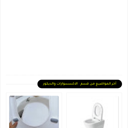
أخر المواضيع من قسم : الاكسسوارات والديكور