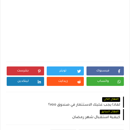
فيسبوك
تويتر
بنترست
واتساب
ريدايت
لينكدين
المقال التالي
لماذا يجب عليك الاستثمار في صندوق voo؟
المقال السابق
كيفية استقبال شهر رمضان