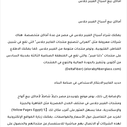
أماكن بيع أسياخ الفيبر جلاس
أماكن بيع أسياخ الفيبر جلاس
يمكنك شراء أسياخ الفيبر جلاس في مصر من عدة أماكن متخصصة. هناك
شركات معروفة مثل "العرابي لتصنيع منتجات الفايبر جلاس" التي تقع في شبين
القناطر، القليوبية، وتوفر منتجات متنوعة من الفيبر جلاس. كما يمكنك الاطلاع
على منتجات "دلتا فيبر"، والتي تقع في المنطقة الصناعية الثالثة بمدينة السادس
من أكتوبر، وتتميز بالجودة العالية والتنوع في المنتجات​
(elorabyfiberglass.com)​​ (DeltaFiber)​.
حديد الفايبر-الابتكار الاستدامي في صناعة البناء
بالإضافة إلى ذلك، يوفر موقع يلوبيدجز مصر دليلاً شاملاً لأماكن بيع ألواح
ومنتجات الفيبر جلاس في مختلف المدن المصرية مثل القاهرة والجيزة
والإسكندرية، مما يسهل العثور على أقرب مكان لك【5​ (Yellow Pages Egypt)​
لمزيد من التفاصيل حول الأسعار والمواصفات، يمكنك زيارة المواقع الإلكترونية
لهذه الشركات أو الاتصال بهم مباشرة للاستفسار عن منتجاتهم والحصول على