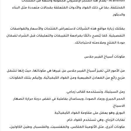
Arammon - يقدم هذا المتجر الإلكتروني مجموعة واسعة من المنتجات
المختلفة، بما في ذلك المواد والأدوات المتعلقة بمجالات متعددة مثل البناء
والديكور.
يمكنك زيارة مواقع هذه الشركات لاستعراض المنتجات والأسعار والمواصفات
التفصيلية. كما يُنصح دائمًا بمراجعة التقييمات والتعليقات قبل الشراء لضمان
جودة المنتج وملاءمته لاحتياجاتك.
مكونات أسياخ الفيبر جلاس
من الأمور التي تميز أسياخ الفيبر جلاس عن غيرها هي مكوناتها، حيث إنها تشمل
مزيج رائع من المعادن الطبيعية ومن المواد الكيميائية، وإليكم بتلك المكونات:
رمل السيليكا، وتستخدمه كقالب زجاجي.
الحجر الجيري ورماد الصودا، ويساعدان بفاعلية في خفض درجة حرارة انصهار
الاسياخ.
البورق وهو يعمل على مقاومة المواد الكيميائية.
نفايات الزجاج، وهي تستخدم كمواد خام.
مكونات أخرى، مثل الألومينا الملكس، والمغنسيت، والفلسبار، وطين الكاولين،