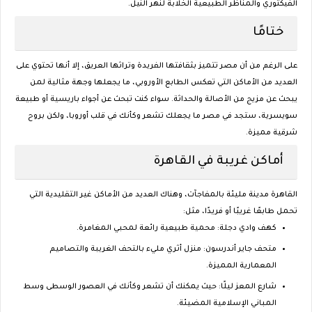
الفيكتوري والمناظر الطبيعية الخلابة لنهر النيل.
ختامًا
على الرغم من أن مصر تتميز بثقافتها الفريدة وتراثها العريق، إلا أنها تحتوي على
العديد من الأماكن التي تعكس الطابع الأوروبي، ما يجعلها وجهة مثالية لمن
يبحث عن مزيج من الأصالة والحداثة. سواء كنت تبحث عن أجواء باريسية أو طبيعة
سويسرية، ستجد في مصر ما يجعلك تشعر وكأنك في قلب أوروبا، ولكن بروح
شرقية مميزة.
أماكن غريبة في القاهرة
القاهرة مدينة مليئة بالمفاجآت، وهناك العديد من الأماكن غير التقليدية التي
تحمل طابعًا غريبًا أو فريدًا، مثل:
كهف وادي دجلة
: محمية طبيعية رائعة لمحبي المغامرة.
متحف جاير أندرسون
: منزل أثري مليء بالتحف الغريبة والتصاميم
المعمارية المميزة.
شارع المعز ليلًا
: حيث يمكنك أن تشعر وكأنك في العصور الوسطى وسط
المباني الإسلامية المضيئة.