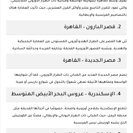
يُعرف وسط القاهرة بشوارعه الواسعة ومبانيه ذات الطراز الأوروبي الكلاسيكي،
والتي تعود للقرن التاسع عشر وأوائل القرن العشرين، حيث تأثرت العمارة هناك
بالتصاميم الفرنسية والإيطالية.
2.
قصر البارون – القاهرة
بُني هذا القصر على الطراز الهندو-أوروبي المستوحى من العمارة البلجيكية
والهندية، ويشبه القصور الأوروبية الفخمة بزخارفه الفريدة وحدائقه الساحرة.
3.
مصر الجديدة – القاهرة
تضم مصر الجديدة العديد من المباني ذات الطراز الأوروبي، كما أن شوارعها
الواسعة ومقاهيها الأنيقة تعطي شعورًا بالتجول في شوارع باريس أو فيينا.
4.
الإسكندرية – عروس البحر الأبيض المتوسط
تتمتع الإسكندرية بملامح أوروبية واضحة، خصوصًا في أحيائها القديمة مثل
محطة الرمل، حيث المباني ذات الطراز اليوناني والإيطالي، فضلًا عن الكورنيش
الذي يشبه كورنيش نيس الفرنسية.