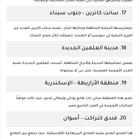
الفيلات والمرافق الفاخرة التي تشبه المدن الساحلية الإيطالية.
17.
سانت كاترين – جنوب سيناء
بتضاريسها الجبلية الشاهقة ومناخها البارد، تشبه سانت كاترين العديد من
القرى الجبلية في سويسرا أو النمسا، خصوصًا خلال فصل الشتاء.
18.
مدينة العلمين الجديدة
بفضل تصاميمها الحديثة والأبراج الشاهقة، أصبحت العلمين الجديدة تشبه
المدن الأوروبية العصرية، مثل دبي أو برشلونة.
19.
منطقة الأزاريطة – الإسكندرية
تضم هذه المنطقة مباني ذات طابع يوناني وإيطالي قديم، حيث كانت موطنًا
للجاليات الأوروبية في القرن التاسع عشر.
20.
فندق كتراكت – أسوان
هذا الفندق الفخم يشبه الفنادق البريطانية الكلاسيكية، حيث يجمع بين الطابع