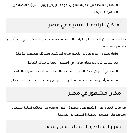
المقابر الملكية في مدينة الموتى
: موقع تاريخي يروي أسرارًا غامضة عن
القاهرة القديمة.
أماكن للراحة النفسية في مصر
إذا كنت تبحث عن الاسترخاء والراحة النفسية، فهذه بعض الأماكن التي توفر أجواء
هادئة ومنعشة:
واحة سيوة
: أجواء هادئة، ينابيع مياه كبريتية، ومناظر طبيعية مذهلة.
دير سانت كاترين
: مكان هادئ في أحضان الجبال، مثالي للتأمل.
النوبة في أسوان
: حيث الألوان الهادئة والمياه الصافية تشعرك بالراحة.
محمية رأس محمد
: طبيعة ساحرة، وشواطئ هادئة بعيدًا عن الضوضاء.
مكان مشهور في مصر
أهرامات الجيزة
هي الأشهر على الإطلاق، فهي واحدة من عجائب الدنيا السبع،
وشاهد على عظمة الحضارة المصرية القديمة.
صور المناطق السياحية في مصر