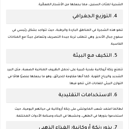
الشجرة لمئات السنين، مما يجعلها من الأشجار المعمّرة.
4.
التوزيع الجغرافي
تنمو هذه الشجرة في المناطق الباردة والرطبة، حيث تتواجد بشكل رئيسي في
سفوح جبال الأنديز. وهي تتطلب تربة جيدة التصريف وتتعامل جيدًا مع المناخات
القاسية.
5.
التكيف مع البيئة
تتمتع رنكة أروكانية بقدرة كبيرة على تحمل الظروف المناخية الصعبة، مثل البرد
الشديد والرياح القوية. كما أنها مقاومة للحرائق، وهو ما يجعلها عنصرًا هامًا في
التوازن البيئي للغابات التي تنمو فيها.
6.
الاستخدامات التقليدية
لطالما اعتمد شعب المابوتشي على رنكة أروكانية في حياتهم اليومية، حيث
استخدموا بذورها في الطهي، وخشبها في البناء وصناعة الأدوات المختلفة.
7.
بذور رنكة أروكانية: الغذاء الذهبي