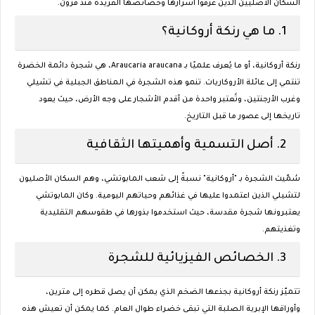
السكان الأصليين الذين عرفوا أسرارها وخصائصها الفريدة منذ قرون.
1.
ما هي رنكة أروكانية؟
رنكة أروكانية، أو ما يُعرف علميًا بـ
Araucaria araucana
، هي شجرة دائمة الخضرة
تنتمي إلى عائلة الأروكاريات. تنمو هذه الشجرة في المناطق الجبلية في تشيلي
وغرب الأرجنتين، وتُعتبر واحدة من أقدم الأشجار على وجه الأرض، حيث يعود
تاريخها إلى عصور ما قبل التاريخ.
2.
أصل التسمية وأهميتها الثقافية
سُمّيت الشجرة بـ "أروكانية" نسبةً إلى شعب المابوتشي، وهم السكان الأصليون
لتشيلي الذين اعتمدوا عليها في غذائهم وحياتهم اليومية. وكان المابوتشي
يعتبرونها شجرة مقدسة، حيث استخدموا بذورها في طقوسهم التقليدية
وتغذيتهم.
3.
الخصائص الفيزيائية للشجرة
تتميّز رنكة أروكانية بجذعها الضخم الذي يمكن أن يصل قطره إلى مترين،
وأوراقها الإبرية الصلبة التي تبقى خضراء طوال العام. كما يمكن أن تعيش هذه