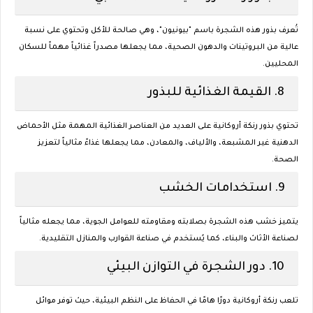
تُعرف بذور هذه الشجرة باسم "بيونيون"، وهي صالحة للأكل وتحتوي على نسبة
عالية من البروتينات والدهون الصحية، مما يجعلها مصدراً غذائياً مهماً للسكان
المحليين.
8.
القيمة الغذائية للبذور
تحتوي بذور رنكة أروكانية على العديد من العناصر الغذائية المهمة مثل الأحماض
الدهنية غير المشبعة، والألياف، والمعادن، مما يجعلها غذاءً مثالياً لتعزيز
الصحة.
9.
استخدامات الخشب
يتميز خشب هذه الشجرة بصلابته ومقاومته للعوامل الجوية، مما يجعله مثالياً
لصناعة الأثاث والبناء، كما يُستخدم في صناعة القوارب والمنازل التقليدية.
10.
دور الشجرة في التوازن البيئي
تلعب رنكة أروكانية دورًا هامًا في الحفاظ على النظم البيئية، حيث توفر موائل