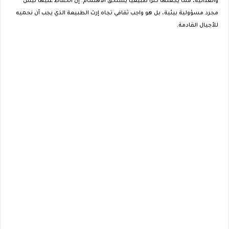
والغذائية، مما يجعلها كنزًا طبيعيًا يستحق الاهتمام. إن الحفاظ عليها ليس
مجرد مسؤولية بيئية، بل هو واجب ثقافي تجاه إرث الطبيعة الذي يجب أن نحميه
للأجيال القادمة.