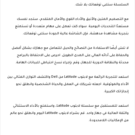
السلسلة ستلبي توقعاتك بلا شك.
مع التصميم المتين والأنيق والأداء القوي والأمان المتقدم، ستجد نفسك
مستعدًا للتحديات اليومية. سواء كنت تعمل على مهام متعددة أو تستمتع
بتجربة مشاهدة مدهشة، فإن الشاشة عالية الجودة ستلبي توقعاتك.
لا تنسَ أيضًا الاستفادة من النصائح والحيل للتعامل مع جهازك بشكل أفضل
والحفاظ على أدائه العالي على المدى الطويل. احرص على الاحتفاظ بالبرامج
محدثة والنظافة الدورية للجهاز، وقم بإجراء نسخ احتياطي للبيانات الهامة.
استعد للتجربة الرائعة مع لابتوب Latitude من Dell واكتشف التوازن المثالي بين
الأداء والموثوقية. اجعله شريكك في العمل والحياة الشخصية وانطلق نحو
إنجازاتك الكبيرة.
استعد للمستقبل مع سلسلة لابتوب Latitude، واستمتع بالأداء الاستثنائي
والثقة العالية في جهاز واحد. قم بشراء لابتوب Latitude اليوم وانطلق نحو عالم
من الإمكانيات اللامحدودة.