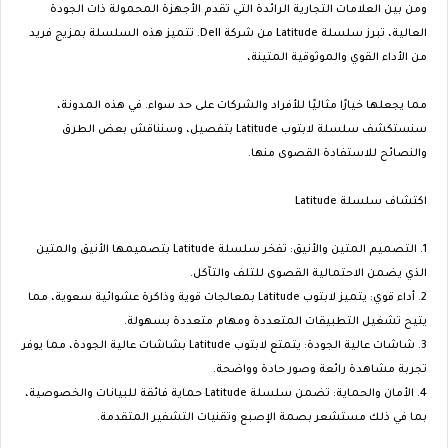
ومن بين العلامات التجارية الرائدة التي تقدم الأجهزة المحمولة ذات الجودة
العالية، تبرز سلسلة Latitude من شركة Dell. تتميز هذه السلسلة بمزيج فريد
من الأداء القوي والموثوقية المتينة،
مما يجعلها خيارًا مثاليًا للأفراد والشركات على حد سواء. في هذه المدونة،
سنستكشف سلسلة لابتوب Latitude بتفصيل، وسنناقش بعض الطرق
والنصائح للاستفادة القصوى منها.
اكتشاف سلسلة Latitude
1. التصميم المتين والأنيق: تفخر سلسلة Latitude بتصميمها الأنيق والمتين
الذي يضمن الاحتمالية القصوى للتلف والتآكل.
2. أداء قوي: يتميز لابتوب Latitude بمعالجات قوية وذاكرة عشوائية سعوية، مما
يتيح تشغيل التطبيقات المتعددة ومهام متعددة بسهولة.
3. شاشات عالية الجودة: يتمتع لابتوب Latitude بشاشات عالية الجودة، مما يوفر
تجربة مشاهدة رائعة وصور حادة وواضحة.
4. الأمان والحماية: تضمن سلسلة Latitude حماية فائقة للبيانات والخصوصية،
بما في ذلك مستشعر بصمة الإصبع وتقنيات التشفير المتقدمة.