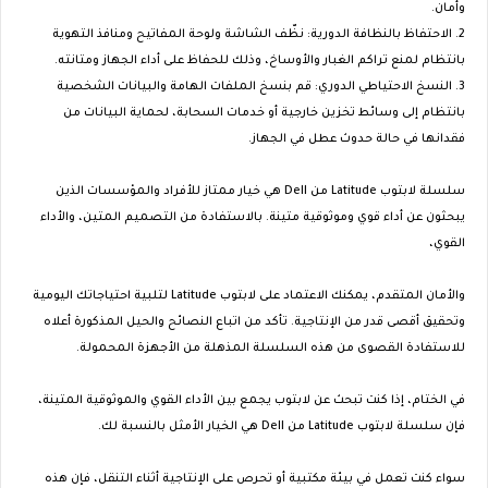
وأمان.
2. الاحتفاظ بالنظافة الدورية: نظّف الشاشة ولوحة المفاتيح ومنافذ التهوية
بانتظام لمنع تراكم الغبار والأوساخ، وذلك للحفاظ على أداء الجهاز ومتانته.
3. النسخ الاحتياطي الدوري: قم بنسخ الملفات الهامة والبيانات الشخصية
بانتظام إلى وسائط تخزين خارجية أو خدمات السحابة، لحماية البيانات من
فقدانها في حالة حدوث عطل في الجهاز.
سلسلة لابتوب Latitude من Dell هي خيار ممتاز للأفراد والمؤسسات الذين
يبحثون عن أداء قوي وموثوقية متينة. بالاستفادة من التصميم المتين، والأداء
القوي،
والأمان المتقدم، يمكنك الاعتماد على لابتوب Latitude لتلبية احتياجاتك اليومية
وتحقيق أقصى قدر من الإنتاجية. تأكد من اتباع النصائح والحيل المذكورة أعلاه
للاستفادة القصوى من هذه السلسلة المذهلة من الأجهزة المحمولة.
في الختام، إذا كنت تبحث عن لابتوب يجمع بين الأداء القوي والموثوقية المتينة،
فإن سلسلة لابتوب Latitude من Dell هي الخيار الأمثل بالنسبة لك.
سواء كنت تعمل في بيئة مكتبية أو تحرص على الإنتاجية أثناء التنقل، فإن هذه