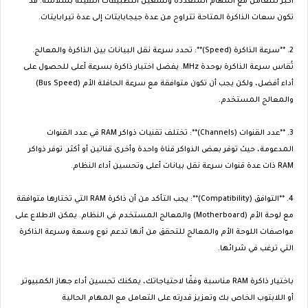
أكبر للتعامل مع المهام المتعددة وتشغيل التطبيقات الثقيلة بسلاسة. قد
تكون سعات الذاكرة المتاحة تتراوح من عدة جيجابايتات إلى عدة تيرابايتات.
2. **سرعة الذاكرة (Speed)**: تحدد سرعة نقل البيانات بين الذاكرة والمعالج.
تُقاس سرعة الذاكرة بوحدة MHz. يفضل اختيار ذاكرة بسرعة أعلى للحصول على
أداء أفضل، ولكن يجب أن تكون متوافقة مع سرعة الحافلة الأم (Bus Speed)
والمعالج المستخدم.
3. **عدد القنوات (Channels)**: تختلف تقنيات ذواكر RAM في عدد القنوات
المدعومة، حيث توفر بعض الذواكر قناة واحدة وأخرى قناتين أو أكثر. توفر ذواكر
RAM ذات عدة قنوات سرعة نقل بيانات أعلى وتحسين أداء النظام.
4. **التوافق (Compatibility)**: يجب التأكد من أن ذاكرة RAM التي تختارها متوافقة
مع لوحة الأم (Motherboard) والمعالج المستخدم في النظام. يمكن الاطلاع على
مواصفات اللوحة الأم والمعالج للتحقق من أنها تدعم نوع وسعة وسرعة الذاكرة
التي ترغب في شرائها.
باختيار ذاكرة RAM مناسبة وفقًا لاحتياجاتك، يمكنك تحسين أداء جهاز الكمبيوتر
أو اللابتوب الخاص بك وتعزيز قدرته على التعامل مع المهام الحالية