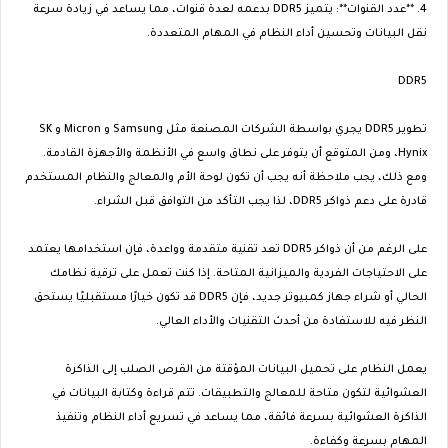
4. **عدد القنوات**: يتميز DDR5 بدعمه لعدة قنوات، مما يساعد في زيادة سرعة
نقل البيانات وتحسين أداء النظام في المهام المتعددة.
DDR5
تطوير DDR5 يجري بواسطة الشركات المصنعة مثل Samsung و Micron و SK
Hynix، ومن المتوقع أن يتوفر على نطاق واسع في الأنظمة والأجهزة القادمة.
ومع ذلك، يجب ملاحظة أنه يجب أن تكون لوحة الأم والمعالج والنظام المستخدم
قادرة على دعم ذواكر DDR5، لذا يجب التأكد من التوافق قبل الشراء.
على الرغم من أن ذواكر DDR5 تعد تقنية متقدمة وواعدة، فإن استخدامها يعتمد
على الاحتياجات الفردية والميزانية المتاحة. إذا كنت تعمل على ترقية نظامك
الحالي أو شراء جهاز كمبيوتر جديد، فإن DDR5 قد تكون خيارًا مستقبليًا يستحق
النظر فيه للاستفادة من أحدث التقنيات والأداء العالي.
يعمل النظام على تحميل البيانات المؤقتة من القرص الصلب إلى الذاكرة
العشوائية لتكون متاحة للمعالج والتطبيقات. تتم قراءة وكتابة البيانات في
الذاكرة العشوائية بسرعة فائقة، مما يساعد في تسريع أداء النظام وتنفيذ
المهام بسرعة وكفاءة.