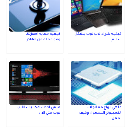
كيفيه شراء لاب توب بشكل
كيفيه حمايه اجهزتك
سليم
ومواقعك من الهاكر
ما هي انواع معالجات
ما هي احدث امكانيات اللاب
الكمبيوتر المحمول وكيف
توب حتي الان
تعمل