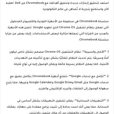
استعد لتحقيق إنجازات جديدة وتحقيق أهدافك مع Chromebook من Dell. اطلبه
الآن واستمتع بتجربة لا تُضاهى في عالم التكنولوجيا.
سلسلة Chromebook هي مجموعة من الأجهزة اللوحية والكمبيوتر المحمول
التي تعمل بنظام تشغيل Chrome OS الذي تطوره Google. تتميز هذه الأجهزة
بالعديد من المزايا التي تجعلها مثالية لبعض الاستخدامات. إليك بعض من مزايا
سلسلة Chromebook:
1. **الأمان والسرعة**: نظام التشغيل Chrome OS مصمم بشكل خاص ليكون
آمنًا وسريعًا. يتم تحديث النظام تلقائيًا بشكل دوري لتأمينه من التهديدات
الأمنية، كما يعمل النظام بسرعة فائقة ويمكن الوصول إليه في ثوانٍ قليلة.
2. **تكامل مع خدمات Google**: تتمتع أجهزة Chromebook بتكامل عميق مع
خدمات Google مثل Gmail وGoogle Drive وGoogle Calendar وغيرها، مما يتيح
سهولة الوصول إلى الملفات والبريد الإلكتروني والمزيد.
3. **التطبيقات السحابية**: يمكن تشغيل التطبيقات بشكل أساسي في
السحابة، مما يعني أنك لست بحاجة إلى تثبيت برامج معقدة على جهازك. يمكنك
الوصول إلى التطبيقات والملفات من أي مكان متصل بالإنترنت.