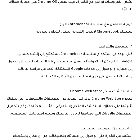
بشأن الفيروسات أو البرامج الضارة، حيث يعمل Chrome OS على حماية جهازك
تلقائيًا.
كيفية التعامل مع سلسلة Chromebook لابتوب
سلسلة Chromebook لابتوب: التجربة المثلى للأداء والمرونة
1. التسجيل والمزامنة:
قبل البدء في استخدام سلسلة Chromebook، ستحتاج إلى إنشاء حساب
Google إذا لم يكن لديك واحدًا بالفعل. ستستخدم هذا الحساب لتسجيل الدخول
إلى جهازك والوصول إلى خدمات Google المختلفة. تأكد من مزامنة بياناتك
وملفاتك لتحصل على تجربة سلسة بين الأجهزة المختلفة.
2. استكشاف متجر Chrome Web Store:
متجر Chrome Web Store يوفر لك العديد من التطبيقات والملحقات التي يمكنك
تثبيتها على جهازك. استكشف المتجر واستعرض الفئات المختلفة، وقم بتحميل
التطبيقات والأدوات التي تحتاجها لزيادة إنتاجيتك وتلبية احتياجاتك الشخصية.
3. استفد من الحوسبة السحابية:
استفد من القدرة على الوصول إلى ملفاتك وتطبيقاتك من أي مكان باستخدام