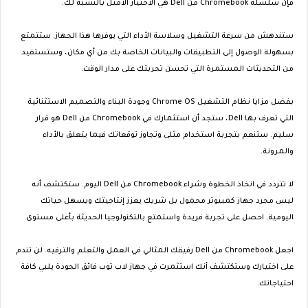
فإن سلسلة Chromebook من Dell هي الاختيار الأمثل بالنسبة لك.
ستندهش من سرعة التشغيل وسلاسة الأداء التي يوفرها هذا الجهاز. ستتمتع
بسهولة الوصول إلى التطبيقات والبيانات الخاصة بك من أي مكان، وستستفيد
من التحديثات المستمرة التي تحسن تجربتك على مدار الوقت.
بفضل مزايا نظام التشغيل Chrome OS وجودة البناء والتصميم الاستثنائية
التي تعرف بها Dell، ستجد أن استثمارك في Chromebook من Dell هو قرار
سليم. ستنعم بتجربة استخدام مثلى وتجاوز توقعاتك فيما يتعلق بالأداء
والمرونة.
لا تتردد في اتخاذ الخطوة وشراء Chromebook من Dell اليوم. ستكتشف أنه
ليس مجرد جهاز كمبيوتر محمول بل شريك يعزز إنتاجيتك ويسهل حياتك
اليومية. احصل على تجربة فريدة واستمتع بالتكنولوجيا الحديثة بأعلى مستوى.
اجعل Chromebook من Dell رفيقك المثالي في العمل والتعلم والترفيه. لن تندم
على اختيارك وستكتشف أنك استثمرت في جهاز لاب توب فائق الجودة يلبي كافة
احتياجاتك.