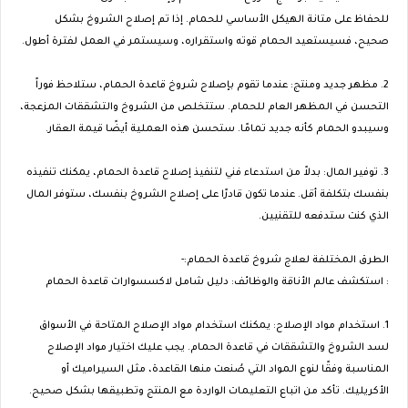
للحفاظ على متانة الهيكل الأساسي للحمام. إذا تم إصلاح الشروخ بشكل
صحيح، فسيستعيد الحمام قوته واستقراره، وسيستمر في العمل لفترة أطول.
2. مظهر جديد ومنتج: عندما تقوم بإصلاح شروخ قاعدة الحمام، ستلاحظ فوراً
التحسن في المظهر العام للحمام. ستتخلص من الشروخ والتشققات المزعجة،
وسيبدو الحمام كأنه جديد تمامًا. ستحسن هذه العملية أيضًا قيمة العقار.
3. توفير المال: بدلاً من استدعاء فني لتنفيذ إصلاح قاعدة الحمام، يمكنك تنفيذه
بنفسك بتكلفة أقل. عندما تكون قادرًا على إصلاح الشروخ بنفسك، ستوفر المال
الذي كنت ستدفعه للتقنيين.
الطرق المختلفة لعلاج شروخ قاعدة الحمام:-
: استكشف عالم الأناقة والوظائف: دليل شامل لاكسسوارات قاعدة الحمام
1. استخدام مواد الإصلاح: يمكنك استخدام مواد الإصلاح المتاحة في الأسواق
لسد الشروخ والتشققات في قاعدة الحمام. يجب عليك اختيار مواد الإصلاح
المناسبة وفقًا لنوع المواد التي صُنعت منها القاعدة، مثل السيراميك أو
الأكريليك. تأكد من اتباع التعليمات الواردة مع المنتج وتطبيقها بشكل صحيح.