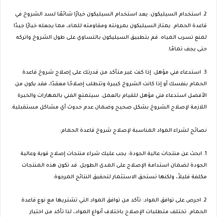
2. استخدام السيليكون: يعد استخدام السيليكون خيارًا شائعًا لسد الشروخ في
قاعدة الحمام. يمتاز السيليكون بمرونته ومقاومته للماء، مما يجعله خيارًا جيدًا
لمنع تسرب المياه. قم بتطبيق السيليكون بالتساوي على طول الشروخ واتركه
حتى يجف تمامًا.
3. استدعاء فني مؤهل: إذا كنت غير متأكد من قدرتك على إصلاح شروخ قاعدة
الحمام بنفسك أو إذا كانت الشروخ كبيرة وتتطلب إصلاحًا معقدًا، فقد يكون من
الأفضل استدعاء فني مؤهل للقيام بالعمل. سيتمتع الفني بالمهارات والخبرة
اللازمة لإصلاح الشروخ بشكل صحيح وضمان عدم حدوث أي مشاكل مستقبلية.
نصائح لشراء المواد المناسبة لإصلاح شروخ قاعدة الحمام:
1. ابحث عن منتجات عالية الجودة: يجب عليك شراء منتجات إصلاح قوية وعالية
الجودة لضمان استدامة الإصلاح على المدى الطويل. قد تكون هذه المنتجات
مكلفة قليلاً، ولكنها تستحق الاستثمار لتحقيق النتائج المرجوة.
2. احرص على توافق المواد: تأكد من توافق المواد التي تشتريها مع نوع قاعدة
الحمام. تختلف متطلبات الإصلاح باختلاف أنواع المواد، لذا تأكد من اختيار