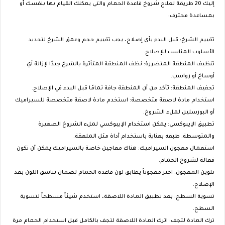
إليك 20 طريقة لعلاج شروخ قاعدة الحمام والتي يمكنك القيام بها بنفسك أو
بمساعدة محترف:
تقييم الشرخ: قبل البدء بأي إصلاح، يجب تقييم حجم وعمق الشرخ لتحديد
الأسلوب المناسب للإصلاح.
تنظيف المنطقة المتضررة: نظف المنطقة المتأثرة بالشرخ جيدًا لإزالة أي
أوساخ أو رواسب.
تجفيف المنطقة: تأكد من أن المنطقة جافة تمامًا قبل البدء في الإصلاح.
استخدام مادة لاصقة متخصصة: استخدم مادة لاصقة متخصصة للسيراميك
أو البورسلين لملء الشروخ.
تطبيق الإيبوكسي: يمكن استخدام الإيبوكسي لملء الشروخ الصغيرة
والمتوسطة. طبقه بعناية باستخدام أداة مثل الملعقة.
استعمال معجون السيراميك: هناك معاجين خاصة بالسيراميك يمكن أن تكون
فعالة لشروخ الحمام.
تلوين المعجون: اختر معجوناً يطابق لون قاعدة الحمام لضمان تناسق اللون بعد
الإصلاح.
تسوية السطح: بعد تطبيق المادة اللاصقة، استخدم شيئاً مسطحاً لتسوية
السطح.
ترك المادة لتجف: اترك المادة اللاصقة لتجف بالكامل قبل استخدام الحمام مرة