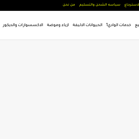
لاسترجاع
سياسه الشحن والتسليم
من نحن
يع
خدمات الوادي1
الحيوانات الاليفة
ازياء وموضة
الاكسسوارات والديكور