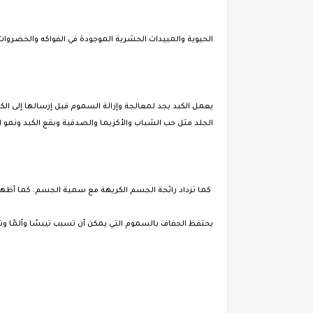
الحيوية والمبيدات الحشرية الموجودة في الفواكه والخضروات
يعمل الكبد بجد لمعالجة وإزالة السموم قبل إرسالها إلى الكل
الجلد مثل حب الشباب والأكزيما والصدفية وبقع الكبد ونمو ا
كما تزداد رائحة الجسم الكريهة مع سمية الجسم. كما أظهرت الأبحاث ذلكشرب ما لا يقل عن 5 أكواب من ا
يحتفظ الجفاف بالسموم التي يمكن أن تسبب تيبسًا وألمًا وت