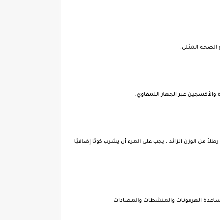
 الصحة المثلى.
والأكسجين عبر الجهاز اللمفاوي.
نظرًا لأنه خالٍ من السعرات الحرارية ، فإن الماء يعتبر مثبطًا ممتازًا للشهية ويساعد الجسم في استقلاب الدهون المخزنة. أظهرت الأبحاث أنه لكل 25 رطلاً من الوزن الزائد ، يجب على المرء أن يشرب كوبًا إضافيًا