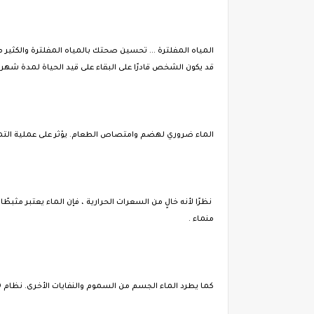
المياه المفلترة ... تحسين صحتك بالمياه المفلترة والكثير
قد يكون الشخص قادرًا على البقاء على قيد الحياة لمدة شه
الماء ضروري لهضم وامتصاص الطعام. يؤثر على عملية التمثي
منماء .
كما يطرد الماء الجسم من السموم والنفايات الأخرى. نظام SAD (النظام الغذائي الأمريكي القياسي) محمّل بالسموم بما في ذلك اللحوم المزروعة بمساعدة الهرمونات والمنشطات والمضادات