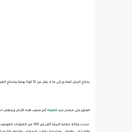
يحتاج الرجل العادي إلى ما لا يقل عن 12 كوبًا يوميًا وتحتاج المرأة المتوسطة حوالي 9 أكواب من الماء يوميًا. يتطلب الطقس الحار الرطب والعمل أو التمارين الرياضية المزيد.
العثور على مصدر جيد
للمياه
أمر صعب هذه الأيام ويتطلب است
حددت وكالة حماية البيئة أكثر من 700 من الملوثات الموجودة على أساس منتظم في كل من إمدادات
والميثان ، والعكر ، ومضادات الغدد الصماء ، والمواد الكيميا