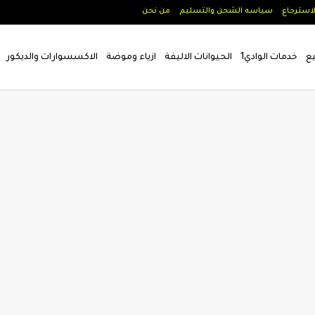
لاسترجاع
سياسه الشحن والتسليم
من نحن
يع
خدمات الوادي1
الحيوانات الاليفة
ازياء وموضة
الاكسسوارات والديكور