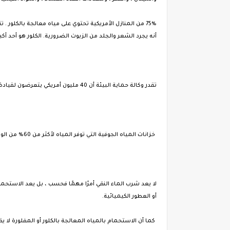
75٪ من المنازل الأمريكية تحتوي على مياه معالجة بالكلور .
أنه يجرد الشعر والجلد من الزيوت الضرورية. الكلور هو أحد أك
تقدر وكالة حماية البيئة أن 40 مليون أمريكي يتعرضون لقيادة عالية أعلى من الحد الأقصى المسموح به للملوثات. يوجد الرادون في جميع المياه تقريبًا. 60٪ من الأمريكيين يشربون الماء المفلور .
خزانات المياه الجوفية التي توفر المياه لأكثر من 60٪ من الولايات المتحدة ملوثة بالتسرب من صهاريج تخزين المواد الكيميائية تحت الأرض أو التسريبات السامة من مقالب القمامة.
لا يعد شرب الماء النقي أمرًا مهمًا فحسب ، بل يعد الاستحم
أو العطور الكيميائية.
كما أن الاستحمام بالمياه المعالجة بالكلور أو المفلورة لا يقل خطورة عن شربه . دش بخار ساخن لمدة 15 دقيقة ف