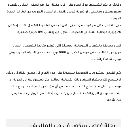
وغالبًا ما يتم تشييدها فوق الماء على ركائز متينة. هذا هو المكان المثالي لقضاء
شهر عسل رومانسي ، أو تجربة غوص راقية ، أو لمجرد الهروب من توترات الحياة
اليومية.
جزر المالديف هي مجموعة من الجزر المرجانية في المحيط الهندي. هناك إجمالي
26 جزيرة مرجانية تمتد في المحيط ، تتكون من إجمالي 1192 جزيرة صغيرة.
الجزر محاطة بالشعاب المرجانية الجميلة التي تعتبر مثالية للغطس. المياه
حول جزر المالديف هي موطن لأكثر من 1000 نوع مختلف من الحياة البحرية وهي
توفر مشهدًا رائعًا حقًا!
يتم تقديم المشروبات الكحولية بسهولة على مدار العام في جميع الفنادق ، ولكن
لا يُسمح لك بإحضار المشروبات الكحولية الخالية من المسؤولية إلى الدولة. لا
توجد قيود على ما يُسمح لك باستخدامه في أي من الجزر السياحية ، ومع ذلك
عند التحقق من الجزر المحتلة مثل جزيرة مالي ، يُطلب من الزوار ارتداء ملابس
محتشمة.
رحلة غوص سكوبا في جزر المالديف