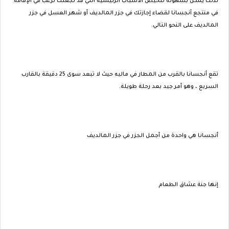
لذلك يمكن بسهولة تلخيص الأسباب الرئيسية التي قد تجعلك ترغب في الإقامة
في منتجع أنجسانا لقضاء إجازتك في جزر المالديف أو شهر العسل في جزر
المالديف على النحو التالي.
تقع أنجسانا بالقرب من المطار في ماليه حيث لا تبعد سوى 25 دقيقة بالقارب
السريع ، وهو أمر جيد بعد رحلة طويلة.
أنجسانا هي واحدة من أجمل الجزر في جزر المالديف
إنها جنة عشاق الطعام