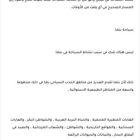
مكتب السياحة في فيجي واثق من أن صناعة السياحة فيها سوف تنجح وتعود إلى
المسار الصحيح في أي وقت من الأوقات.
سياحة بنما
ليس هناك شك في سبب نشاط السياحة في بنما.
ذلك لأن بنما تقدم العديد من مناطق الجذب السياحي بما في ذلك مجموعة
واسعة من المناظر الطبيعية الاستوائية ،
الغابات المطيرة المحمية ، والحياة البرية الغريبة ، والشواطئ البكر ، والغابات
السحابية ، والمواقع التاريخية ، والشواطئ ، والشعاب المرجانية ، والصيد في
أعماق البحار ، والنباتات والحيوانات الرائعة.