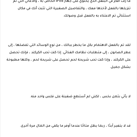
ما زلت أفكر في البنغل الذي يحتوي على جهاز iPod الخاص به ، والأغاني التي تم
تنزيلها بالفعل لأخذها معك ، والتفاصيل الصغيرة التي تثبت أنك في مكان
استثنائي تم الاعتناء به بالفعل قبل وصولك.
لقد تم بالفعل الاهتمام بكل ما يخطر ببالك ، من نوع الوسائد التي تفضلها ، إلى
عطر الصابون ، إلى متطلبات نظامك الغذائي. إذا كنت تحب الكركند ، فإنك تحصل
على الكركند ، وإذا كنت تحب شريحة لحم تحصل على شريحة لحم ، وكلها مطبوخة
بشكل جميل.
لا يأتي بثمن بخس ، لكنني لم أستطع ضغينة على فلس واحد منه.
قد لا يتغير أبدًا ، ربما يظل متاحًا عندما أوفر ما يكفي من المال مرة أخرى.