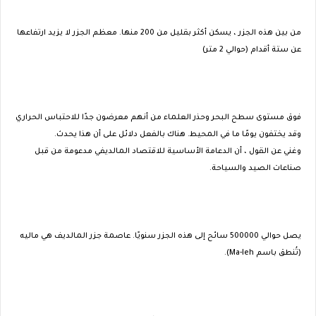
من بين هذه الجزر ، يسكن أكثر بقليل من 200 منها. معظم الجزر لا يزيد ارتفاعها
عن ستة أقدام (حوالي 2 متر)
فوق مستوى سطح البحر وحذر العلماء من أنهم معرضون جدًا للاحتباس الحراري
وقد يختفون يومًا ما في المحيط. هناك بالفعل دلائل على أن هذا يحدث.
وغني عن القول ، أن الدعامة الأساسية للاقتصاد المالديفي مدعومة من قبل
صناعات الصيد والسياحة.
يصل حوالي 500000 سائح إلى هذه الجزر سنويًا. عاصمة جزر المالديف هي ماليه
(تُنطق باسم Ma-leh).